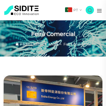
PT
Feira Comercial
Página Inicial
>
Mídia
>
Feira Comercial