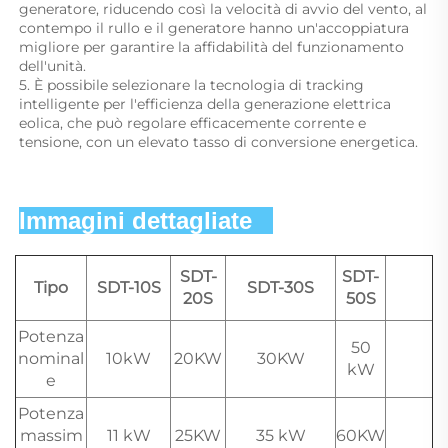
generatore, riducendo così la velocità di avvio del vento, al 
contempo il rullo e il generatore hanno un'accoppiatura 
migliore per garantire la affidabilità del funzionamento 
dell'unità. 
5. È possibile selezionare la tecnologia di tracking 
intelligente per l'efficienza della generazione elettrica 
eolica, che può regolare efficacemente corrente e 
tensione, con un elevato tasso di conversione energetica. 
Immagini dettagliate   
SDT-
SDT-
Tipo
SDT-10S
SDT-30S
20S
50S
Potenza
50
nominal
10kW
20KW
30KW
kW
e
Potenza
massim
11 kW
25KW
35 kW
60KW