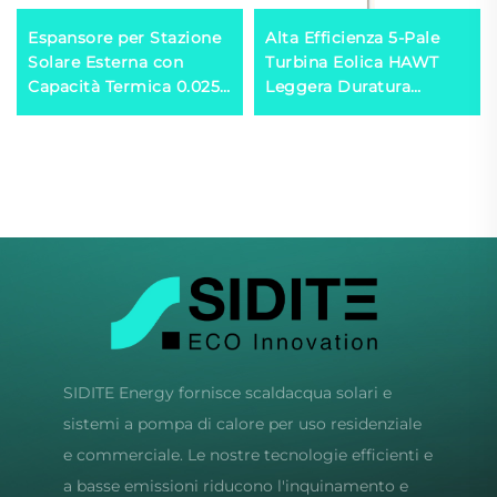
Espansore per Stazione
Alta Efficienza 5-Pale
Solare Esterna con
Turbina Eolica HAWT
Capacità Termica 0.025
Leggera Duratura
Calcolatore per Sistemi
Realizzata in Alluminio
a Doppio Scambiatore
Fuso con Tecnologia di
di Calore in Plastica
Tracking Smart per la
Generazione Eolica
SIDITE Energy fornisce scaldacqua solari e
sistemi a pompa di calore per uso residenziale
e commerciale. Le nostre tecnologie efficienti e
a basse emissioni riducono l'inquinamento e