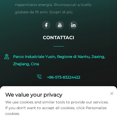
risparmiano energia. Riconosciuti a livello
globale da 19 anni. Scopri di più.
CONTATTACI
Parco Industriale Yuxin, Regione di Nanhu, Jiaxing,
Zhejiang, Cina
+86-573-83224422
[email protected]
We value your privacy
We use cookies and similar tools to provide our services.
If you don't want to accept all cookies, click Personalize
cookies.