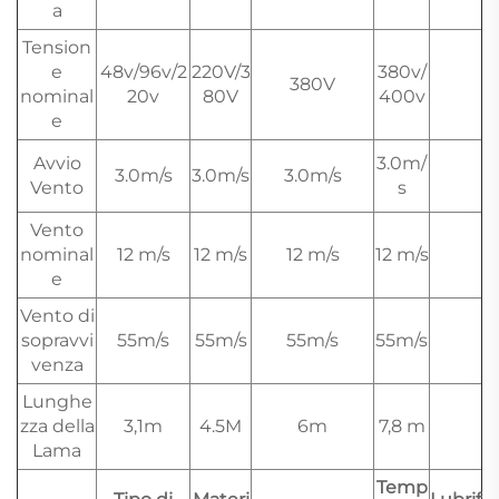
a
Tension
e
48v/96v/2
220V/3
380v/
380V
nominal
20v
80V
400v
e
Avvio
3.0m/
3.0m/s
3.0m/s
3.0m/s
Vento
s
Vento
nominal
12 m/s
12 m/s
12 m/s
12 m/s
e
Vento di
sopravvi
55m/s
55m/s
55m/s
55m/s
venza
Lunghe
zza della
3,1m
4.5M
6m
7,8 m
Lama
Temp