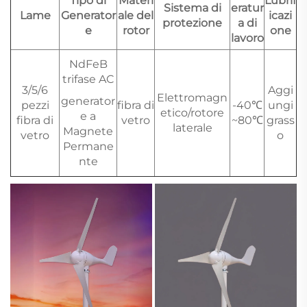
Tipo di
Materi
Lubrif
Sistema di
eratur
Lame
Generator
ale del
icazi
protezione
a di
e
rotor
one
lavoro
NdFeB
trifase AC
3/5/6
Aggi
Elettromagn
generator
pezzi
fibra di
-40℃
ungi
etico/rotore
e a
fibra di
vetro
~80℃
grass
laterale
Magnete
vetro
o
Permane
nte