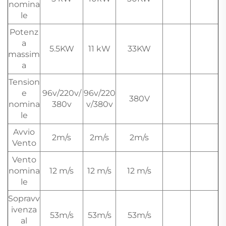
nomina
le
Potenz
a
5.5KW
11 kW
33KW
massim
a
Tension
e
96v/220v/
96v/220
380V
nomina
380v
v/380v
le
Avvio
2m/s
2m/s
2m/s
Vento
Vento
nomina
12 m/s
12 m/s
12 m/s
le
Sopravv
ivenza
53m/s
53m/s
53m/s
al