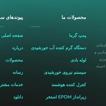
محصولات ما
پیوندهای سر
پمپ گرما
صفحه اصلی
گرمایی
دستگاه گرم کننده آب خورشیدی
درباره
‌کربن و
نرژی
لوله بادی
محصولات
مورد اعتماد
سیستم نیروی خورشیدی
رسانه
کنترل کننده هوشمند
خدمات مشتر
زیرانداز EPDM استخر
دانلود