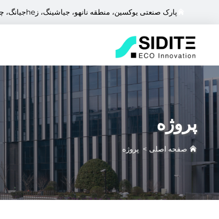
پارک صنعتی یوکسین، منطقه نانهو، جیاشینگ، زheجیانگ، چین
پروژه
صفحه اصلی
>
پروژه