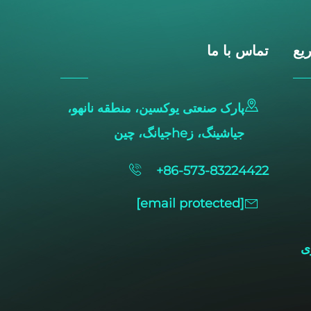
یع
تماس با ما
پارک صنعتی یوکسین، منطقه نانهو،
جیاشینگ، زheجیانگ، چین
+86-573-83224422
[email protected]
ی